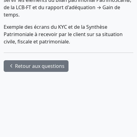
servir les éléments du bilan patrimonial PatrimoScan®,
de la LCB-FT et du rapport d'adéquation → Gain de
temps.
Exemple des écrans du KYC et de la Synthèse
Patrimoniale à recevoir par le client sur sa situation
civile, fiscale et patrimoniale.
chevron_backward
Retour aux questions